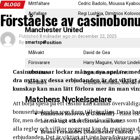
Mittfältare
Cedric Badolo, Moussa Kyabo
BLOGG
Förståelse av casinobonu
Anfallare
Regi Lushkja, Dimitrios Kolovo
Manchester United
Published
8 månader ago
on
december 22, 2025
By
smartspel
Position
Målvakt
David de Gea
Försvarare
Harry Maguire, Victor Linde
Casinobonusar lockar många nya spelare med 
Mittfältare
Bruno Fernandes, Fred
dra nytta av dessa erbjudanden är det viktigt a
Anfallare
Cristiano Ronaldo, Marcus 
kunskap kan man lätt förlora mer än man vin
Matchens Nyckelspelare
Att börja spela på ett casino kan kännas överväldig
bonuserbjudanden som finns tillgängliga. Dessa bon
Dimitrios Kolovos (FC Sheriff)
– Hans tekn
för, men det är viktigt att du förstår villkoren so
hotelse mot vilket försvar som helst.
alla regler och villkor noggrant kan du maximera di
Bruno Fernandes (Manchester United)
– M
erbjudanden. Det är viktigt att inte bara fokusera 
och avgöra matcher är Bruno alltid en spela