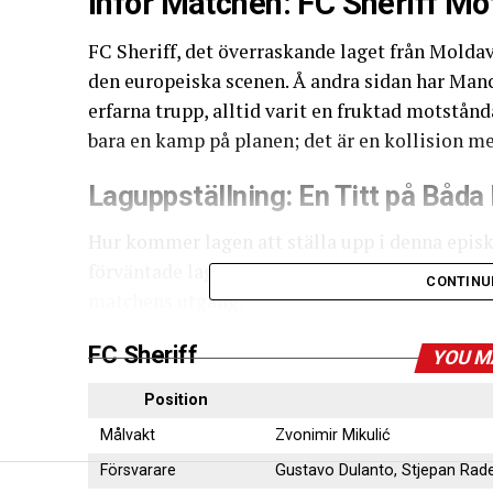
Inför Matchen: FC Sheriff M
FC Sheriff, det överraskande laget från Moldav
den europeiska scenen. Å andra sidan har Manc
erfarna trupp, alltid varit en fruktad motstån
bara en kamp på planen; det är en kollision m
Laguppställning: En Titt på Båda
Hur kommer lagen att ställa upp i denna episk
förväntade laguppställningar och potentiella
CONTINU
matchens utgång.
FC Sheriff
YOU M
Position
Målvakt
Zvonimir Mikulić
Försvarare
Gustavo Dulanto, Stjepan Radel