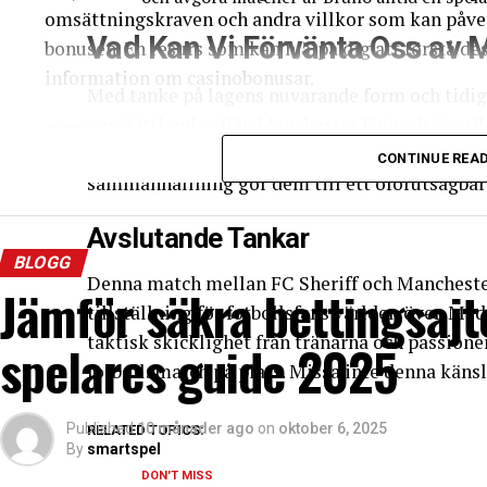
omsättningskraven och andra villkor som kan påver
Vad Kan Vi Förvänta Oss av 
bonusen. En resurs som kan hjälpa dig att förstå de
information om casinobonusar.
Med tanke på lagens nuvarande form och tidiga
nervkittlande affär. Manchester Uniteds överfl
Olika typer av bonusar
visa sig vara avgörande. Men underestimera in
CONTINUE REA
Det finns flera typer av casinobonusar som nya spela
sammanhållning gör dem till ett oförutsägbart 
välkomstbonusen, som ofta erbjuds när du registrer
Avslutande Tankar
kan inkludera matchade insättningar eller gratissnur
BLOGG
mellan dessa erbjudanden för att kunna välja det s
Denna match mellan FC Sheriff och Manchester
Jämför säkra bettingsajt
tillställning för fotbollsfans världen över. Me
Förutom välkomstbonusar finns det insättningsbonu
taktisk skicklighet från tränarna och passioner
spelares guide 2025
en insättning. Gratissnurr är en annan populär typ a
fotbollsmatch på plats. Missa inte denna känsl
att använda dina egna pengar. När du väljer en bonus 
omsättningskraven och andra villkor som kan påver
Published
10 månader ago
on
oktober 6, 2025
RELATED TOPICS:
bonusen.
By
smartspel
DON'T MISS