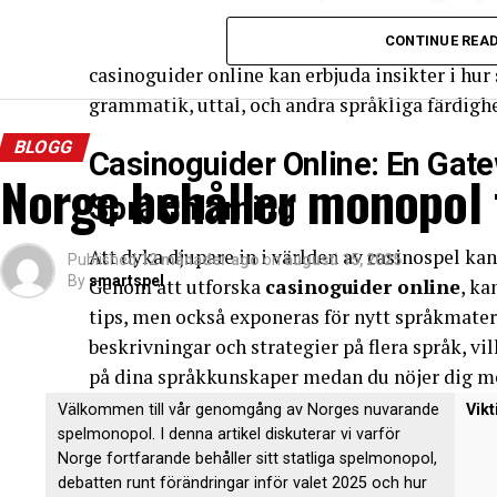
Genom att
läs mer om spel
och dess inverkan 
Säkerhet på bettingsajter handlar inte bara om att 
Förutom omsättningskrav finns det andra fallgropa
och målinriktad ansats till sitt spelbaserade l
CONTINUE REA
krypteringsteknik. Det handlar också om spelare
stora bonuserbjudanden men inser inte att vissa sp
casinoguider online kan erbjuda insikter i hur 
ansvarsfullt spelande och tillgång till support. Gen
omsättningskraven. Att känna till dessa detaljer hj
grammatik, uttal, och andra språkliga färdighe
krav från svenska Spelinspektionen minskar risken 
maximera ditt nöje i casinospelandet.
BLOGG
korrekt implementerad säkerhetsstrategi ger dig s
Casinoguider Online: En Gate
Norge behåller monopol 
En smart strategi är att jämföra olika casinons b
utan orosmoment.
Språkinlärning
Vissa bonusar kan ha lägre omsättningskrav eller län
Hur väljer man rätt bettingsajt
möjligheter att faktiskt kunna ta ut dina vinster. De
Att dyka djupare in i världen av casinospel ka
Published
12 månader ago
on
augusti 15, 2025
bidrar olika mycket till omsättningskraven – slots 
By
smartspel
Genom att utforska
casinoguider online
, ka
För att välja en säker bettingsajt finns det flera krit
som blackjack och roulette kan räknas till en mycke
tips, men också exponeras för nytt språkmater
välja spel strategiskt och planera ditt spelande ka
beskrivningar och strategier på flera språk, vil
Licensinformation:
Kontrollera att sajten har en gi
uppfylla bonusvillkoren och få ut maximalt värde a
på dina språkkunskaper medan du nöjer dig m
Betalningsalternativ:
Säkerställ att sajten erbjud
Ansvarsfullt spelande
Välkommen till vår genomgång av Norges nuvarande
Vikt
Användarrecensioner:
Läs vad andra svenska spe
Konklusion
spelmonopol. I denna artikel diskuterar vi varför
Kundsupport:
En bra bettingsajt erbjuder snabb o
Norge fortfarande behåller sitt statliga spelmonopol,
Även om casinobonusar kan verka lockande, är det vik
Med rätt inställning och verktyg kan spel, inkl
debatten runt förändringar inför valet 2025 och hur
lätt hänt att fastna i jakten på bonuspengar, vilket