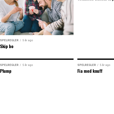
Det pågår en intensiv politisk och samhällelig debatt om h
Överväganden för långsiktigt spela
2025. Förespråkarna hävdar att monopolet är det bästa sätt
spelberoende. Samtidigt menar motståndare att ett licens
När man väljer en bettingsajt ska man tänka långsi
Danmark, skulle erbjuda bättre regelverk, ökad konkurrens
grunden, men även innovation och användarvänlighet
erbjuder regelbundet uppdaterade funktioner ger ex
Några av de viktigaste argumenten är:
SPELREGLER
5 år ago
Skip bo
För att säkerställa att du alltid hittar den senast
Skydd för spelare:
Statliga initiativ syftar till 
regelbundet besöker oberoende recensioner och foru
spelmiljöer.
Genom att vara aktiv och följa med i utvecklingen k
Intäktsfördelning:
Överskott från spelverksamheten
SPELREGLER
5 år ago
SPELREGLER
5 år ago
bästa erbjudandena.
Plump
Fia med knuff
projekt.
Vanliga frågor om säkra bettingsaj
Konkurrenssituation:
Digitaliseringen gör att utlä
regler, vilket utmanar monopolets relevans.
Varför är det viktigt med en svensk lice
I denna debatt framstår även frågor om rättvisa och konku
Nye Norske Casino Bonus Uten Innskudd
.
En svensk licens garanterar att sajten uppfyller de
som ställs av Spelinspektionen, vilket ger dig som 