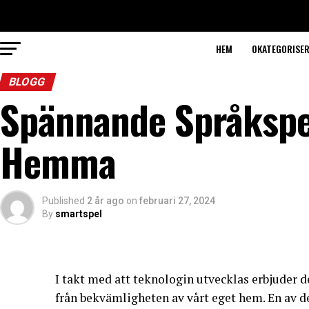
HEM
OKATEGORISE
BLOGG
Spännande Språkspel 
Hemma
Published
2 år ago
on
februari 27, 2024
By
smartspel
I takt med att teknologin utvecklas erbjuder de
från bekvämligheten av vårt eget hem. En av 