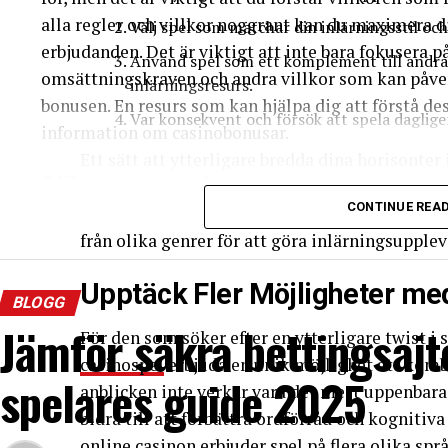
alla regler och villkor noggrant kan du maximera di
Välj spel som matchar din inlärningsstil och
erbjudanden. Det är viktigt att inte bara fokusera 
Använd spel som ett komplement till andra
omsättningskraven och andra villkor som kan påver
inlärningsresurs.
bonusen. En resurs som kan hjälpa dig att förstå de
Var konsekvent och försök att spela daglige
information om casinobonusar.
Ett sätt att ytterligare bredda dina horisonte
Olika typer av bonusar
spelalternativ som erbjuder en annan pedago
CONTINUE REA
som inte bara är begränsade till traditionella
Det finns flera typer av casinobonusar som nya spela
från olika genrer för att göra inlärningsuppl
välkomstbonusen, som ofta erbjuds när du registrer
kan inkludera matchade insättningar eller gratissnur
Upptäck Fler Möjligheter me
BLOGG
mellan dessa erbjudanden för att kunna välja det s
Jämför säkra bettingsajt
För den som söker efter en ytterligare twist i
Förutom välkomstbonusar finns det insättningsbonu
casinospel
erbjuda en unik möjlighet att kombi
spelares guide 2025
en insättning. Gratissnurr är en annan populär typ a
anblicken inte verkar vara det mest uppenbara 
att använda dina egna pengar. När du väljer en bonus 
bidra till att förbättra ordförråd och kogniti
omsättningskraven och andra villkor som kan påver
online casinon erbjuder spel på flera olika språ