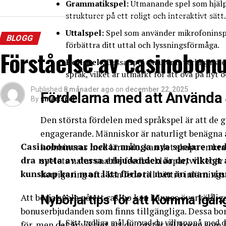
Grammatikspel:
Utmanande spel som hjälp
strukturer på ett roligt och interaktivt sätt.
Uttalspel:
Spel som använder mikrofoninspel
BLOGG
förbättra ditt uttal och lyssningsförmåga.
Förståelse av casinobonu
Rollspel::
Dessa spel simulerar verkliga sce
språk, vilket är utmärkt för att öva på flyt
Published
8 månader ago
on
december 22, 2025
Fördelarna med att Använda S
By
smartspel
Den största fördelen med språkspel är att de
engagerande. Människor är naturligt benägna at
Casinobonusar lockar många nya spelare med 
kombineras med lärande, kan det skapa en kraf
dra nytta av dessa erbjudanden är det viktigt a
spelets natur snabba feedbackloopar, vilket ä
kunskap kan man lätt förlora mer än man vin
korrigering ofta kan leda till bättre inlärnings
Att börja spela på ett casino kan kännas överväldig
Nybörjartips för att Komma Igån
bonuserbjudanden som finns tillgängliga. Dessa bon
Sätt tydliga mål för vad du vill uppnå med d
för, men det är viktigt att du förstår villkoren so