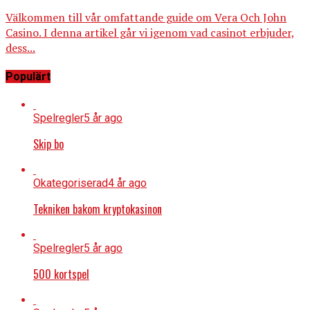
Välkommen till vår omfattande guide om Vera Och John
Casino. I denna artikel går vi igenom vad casinot erbjuder,
dess...
Populärt
Spelregler
5 år ago
Skip bo
Okategoriserad
4 år ago
Tekniken bakom kryptokasinon
Spelregler
5 år ago
500 kortspel