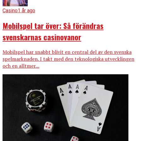
Casino
1 år ago
Mobilspel tar över: Så förändras
svenskarnas casinovanor
Mobilspel har snabbt blivit en central del av den svenska
spelmarknaden. I takt med den teknologiska utvecklingen
och en alltmer...