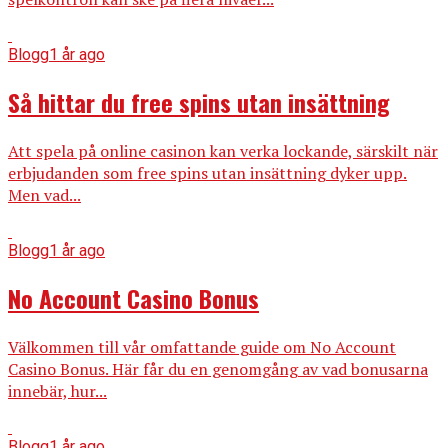
Blogg
1 år ago
Så hittar du free spins utan insättning
Att spela på online casinon kan verka lockande, särskilt när
erbjudanden som free spins utan insättning dyker upp.
Men vad...
Blogg
1 år ago
No Account Casino Bonus
Välkommen till vår omfattande guide om No Account
Casino Bonus. Här får du en genomgång av vad bonusarna
innebär, hur...
Blogg
1 år ago