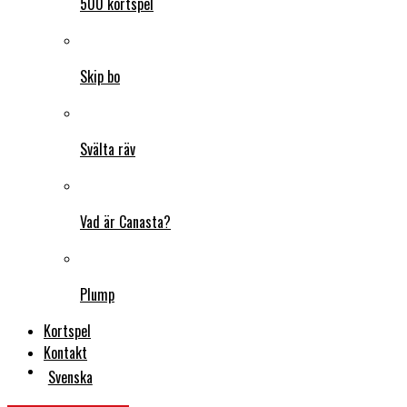
500 kortspel
Skip bo
Svälta räv
Vad är Canasta?
Plump
Kortspel
Kontakt
Svenska