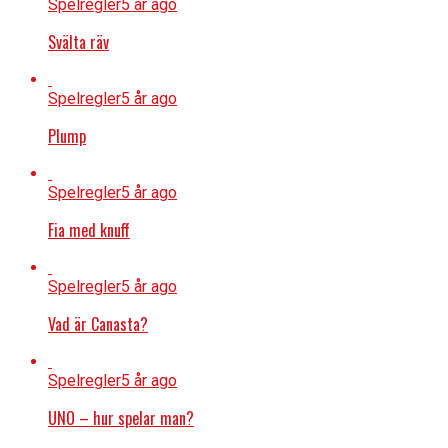
Spelregler
5 år ago
Svälta räv
Spelregler
5 år ago
Plump
Spelregler
5 år ago
Fia med knuff
Spelregler
5 år ago
Vad är Canasta?
Spelregler
5 år ago
UNO – hur spelar man?