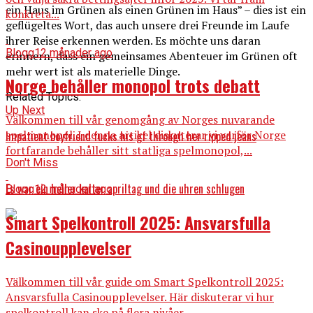
ein Haus im Grünen als einen Grünen im Haus” – dies ist ein
konkreta...
geflügeltes Wort, das auch unsere drei Freunde im Laufe
ihrer Reise erkennen werden. Es möchte uns daran
Blogg
12 månader ago
erinnern, dass ein gemeinsames Abenteuer im Grünen oft
mehr wert ist als materielle Dinge.
Norge behåller monopol trots debatt
Related Topics:
Up Next
Välkommen till vår genomgång av Norges nuvarande
spelmonopol. I denna artikel diskuterar vi varför Norge
Impatient boyfriend fucks his gf through her ripped jeans
fortfarande behåller sitt statliga spelmonopol,...
Don't Miss
Es war ein heller kalter apriltag und die uhren schlugen
Blogg
12 månader ago
Smart Spelkontroll 2025: Ansvarsfulla
Casinoupplevelser
Välkommen till vår guide om Smart Spelkontroll 2025:
Ansvarsfulla Casinoupplevelser. Här diskuterar vi hur
spelkontroll kan ske på flera nivåer...