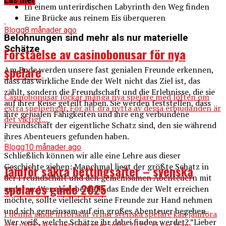
Läs mer
In einem unterirdischen Labyrinth den Weg finden
Eine Brücke aus reinem Eis überqueren
Blogg
8 månader ago
Belohnungen sind mehr als nur materielle
Schätze
Förståelse av casinobonusar för nya
spelare
Am Ende werden unsere fast genialen Freunde erkennen,
dass das wirkliche Ende der Welt nicht das Ziel ist, das
zählt, sondern die Freundschaft und die Erlebnisse, die sie
Casinobonusar lockar många nya spelare med löften om
auf ihrer Reise geteilt haben. Sie werden feststellen, dass
extra spelpengar. För att dra nytta av dessa erbjudanden är
ihre genialen Fähigkeiten und ihre eng verbundene
det viktigt...
Freundschaft der eigentliche Schatz sind, den sie während
ihres Abenteuers gefunden haben.
Blogg
10 månader ago
Schließlich können wir alle eine Lehre aus dieser
Geschichte ziehen: Manchmal liegt der größte Schatz in
Jämför säkra bettingsajter – svenska
der Freundschaft und den gemeinsamen Abenteuern mit
spelares guide 2025
anderen. Wer also ebenfalls das Ende der Welt erreichen
möchte, sollte vielleicht seine Freunde zur Hand nehmen
und sich gemeinsam auf ein großes Abenteuer begeben.
I denna guide utforskar vi hur svenska spelare kan jämföra
Wer weiß, welche Schätze ihr dabei finden werdet? ”Lieber
och välja säkra bettingsajter inför 2025. Vi tar fram