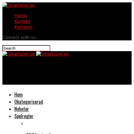
Home
Kontakt
Kortspel
Connect with us
Smartspel.se
Lieber ein haus im grünen als einen grünen im haus
Hem
Okategoriserad
Nyheter
Spelregler