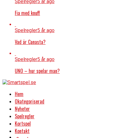
Spelregler
5 år ago
Fia med knuff
Spelregler
5 år ago
Vad är Canasta?
Spelregler
5 år ago
UNO – hur spelar man?
Hem
Okategoriserad
Nyheter
Spelregler
Kortspel
Kontakt