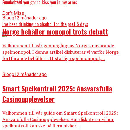
konkreta...
Gonna hold you gonna kiss you in my arms
Don't Miss
Blogg
12 månader ago
I’ve been drinking no alcohol for the past 5 days
Norge behåller monopol trots debatt
Välkommen till vår genomgång av Norges nuvarande
spelmonopol. I denna artikel diskuterar vi varför Norge
fortfarande behåller sitt statliga spelmonopol,...
Blogg
12 månader ago
Smart Spelkontroll 2025: Ansvarsfulla
Casinoupplevelser
Välkommen till vår guide om Smart Spelkontroll 2025:
Ansvarsfulla Casinoupplevelser. Här diskuterar vi hur
spelkontroll kan ske på flera nivåer...