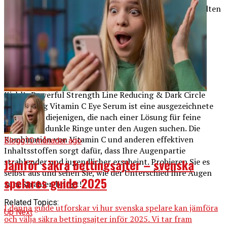
Reduziert das Auftreten von feinen Linien und Falten
Hellt dunkle Ringe und Schatten auf
Verbessert den Hautton und die Textur der Haut
Fördert die Kollagenproduktion
Schützt die Haut vor freiem Radikal
Fazit
Kiehl’s Powerful Strength Line Reducing & Dark Circle
Diminishing Vitamin C Eye Serum ist eine ausgezeichnete
Option für diejenigen, die nach einer Lösung für feine
Linien und dunkle Ringe unter den Augen suchen. Die
Kombination von Vitamin C und anderen effektiven
Blogg
10 månader ago
Inhaltsstoffen sorgt dafür, dass Ihre Augenpartie
Jämför säkra bettingsajter – svenska
strahlender und jugendlicher erscheint. Probieren Sie es
selbst aus und sehen Sie, wie der Unterschied Ihre Augen
spelares guide 2025
zum Strahlen bringt!
Related Topics:
I denna guide utforskar vi hur svenska spelare kan jämföra
Up Next
och välja säkra bettingsajter inför 2025. Vi tar fram