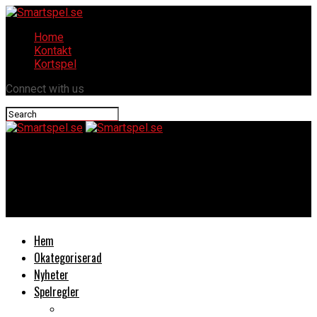
Home
Kontakt
Kortspel
Connect with us
Smartspel.se
Kiehl’s powerful strength line reducing & dark circle
diminishing vitamin c eye serum
Hem
Okategoriserad
Nyheter
Spelregler