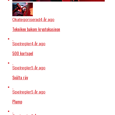
Okategoriserad
4 år ago
Tekniken bakom kryptokasinon
Spelregler
4 år ago
500 kortspel
Spelregler
5 år ago
Svälta räv
Spelregler
5 år ago
Plump