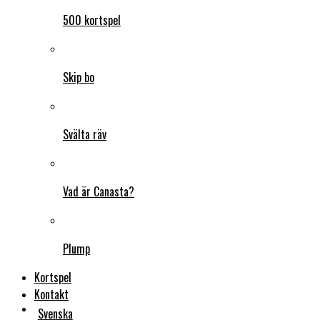
500 kortspel
Skip bo
Svälta räv
Vad är Canasta?
Plump
Kortspel
Kontakt
Svenska