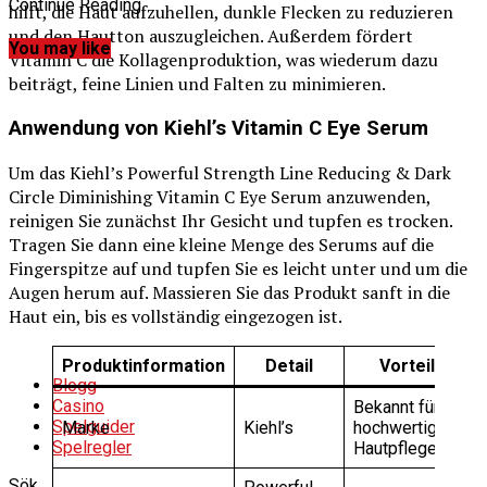
Continue Reading
hilft, die Haut aufzuhellen, dunkle Flecken zu reduzieren
und den Hautton auszugleichen. Außerdem fördert
You may like
Vitamin C die Kollagenproduktion, was wiederum dazu
beiträgt, feine Linien und Falten zu minimieren.
Anwendung von Kiehl’s Vitamin C Eye Serum
Um das Kiehl’s Powerful Strength Line Reducing & Dark
Circle Diminishing Vitamin C Eye Serum anzuwenden,
reinigen Sie zunächst Ihr Gesicht und tupfen es trocken.
Tragen Sie dann eine kleine Menge des Serums auf die
Fingerspitze auf und tupfen Sie es leicht unter und um die
Augen herum auf. Massieren Sie das Produkt sanft in die
Haut ein, bis es vollständig eingezogen ist.
Produktinformation
Detail
Vorteil
Blogg
Casino
Bekannt für
Spelguider
Marke
Kiehl’s
hochwertige
Spelregler
Hautpflege
Sök