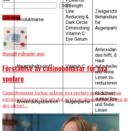
Powerful
Strength
Sök
Line
Zielgerichtete
Reducing &
Behandlung
Läs mer
Produktname
Dark Circle
für
Diminishing
Augenpartie
Vitamin C
Eye Serum
Antioxidans,
Blogg
8 månader ago
das hilft, die
Haut
Förståelse av casinobonusar för nya
Hauptinhaltsstoff
Vitamin C
aufzuhellen
und feine
spelare
Linien zu
reduzieren
Casinobonusar lockar många nya spelare med löften om
Reduziert
extra spelpengar. För att dra nytta av dessa erbjudanden är
dunkle Ringe
Anwendungsbereich
Augenpartie
und feine
det viktigt...
Linien
Ergebnisse und Vorteile