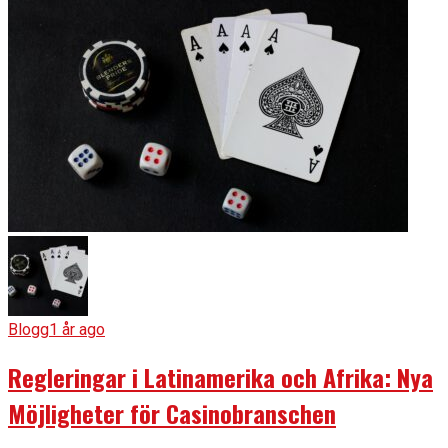
Blogg
1 år ago
Regleringar i Latinamerika och Afrika: Nya
Möjligheter för Casinobranschen