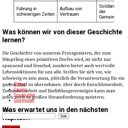
Solidarität in
Führung in
Aufbau von
der
schwierigen Zeiten
Vertrauen
Gemeinschaft
Was können wir von dieser Geschichte
lernen?
Die Geschichte von unserem Protagonisten, der zum
Häuptling eines primitiven Dorfes wird, ist nicht nur
spannend und fesselnd, sondern bietet auch wertvolle
Lebenslektionen für uns alle. Stellen Sie sich vor, wie
schwierig es sein muss, plötzlich die Verantwortung für ein
ganzes Dorf zu übernehmen. Aber durch Entschlossenheit,
Blogg
Casino
Zusammenarbeit und Einfühlungsvermögen kann man
Spelguider
jeden noch so großen Herausforderung meistern.
Spelregler
Was erwartet uns in den nächsten
Sök
Kapiteln?
Sök