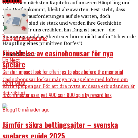
Läs mer
Was in den nächsten Kapiteln auf unseren Häuptling und
sein Dorf zukommt, bleibt abzuwarten. Fest steht, dass
weitere Herausforderungen auf sie warten, doch
gemeinsam sind sie stark und werden ihre Geschichte
weiterhin für uns erzählen. Ein Ding ist sicher – die
Spannung und das Abenteuer hören nicht auf in ”Ich wurde
Blogg
8 månader ago
Häuptling eines primitiven Dorfes”!
Förståelse av casinobonusar för nya
Related Topics:
Up Next
spelare
Genshin impact look for offerings to place before the memorial
Casinobonusar lockar många nya spelare med löften om
Don't Miss
extra spelpengar. För att dra nytta av dessa erbjudanden är
det viktigt...
Is coin master user get 400 spin 800 spin by reward link
Blogg
10 månader ago
Jämför säkra bettingsajter – svenska
spelares guide 2025