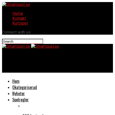
Home
Kontakt
Kortspel
Connect with us
Smartspel.se
I became the chief of a primitive village chapter 16
Hem
Okategoriserad
Nyheter
Spelregler