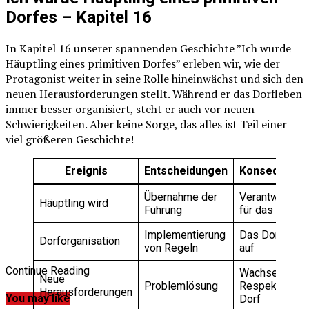
Dorfes – Kapitel 16
In Kapitel 16 unserer spannenden Geschichte ”Ich wurde
Häuptling eines primitiven Dorfes” erleben wir, wie der
Protagonist weiter in seine Rolle hineinwächst und sich den
neuen Herausforderungen stellt. Während er das Dorfleben
immer besser organisiert, steht er auch vor neuen
Schwierigkeiten. Aber keine Sorge, das alles ist Teil einer
viel größeren Geschichte!
Ereignis
Entscheidungen
Konsequenz
Übernahme der
Verantwortung
Häuptling wird
Führung
für das Dorf
Implementierung
Das Dorf blüht
Dorforganisation
von Regeln
auf
Continue Reading
Wachsender
Neue
Problemlösung
Respekt im
Herausforderungen
You may like
Dorf