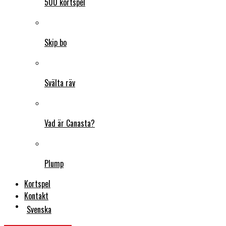
500 kortspel
Skip bo
Svälta räv
Vad är Canasta?
Plump
Kortspel
Kontakt
Svenska