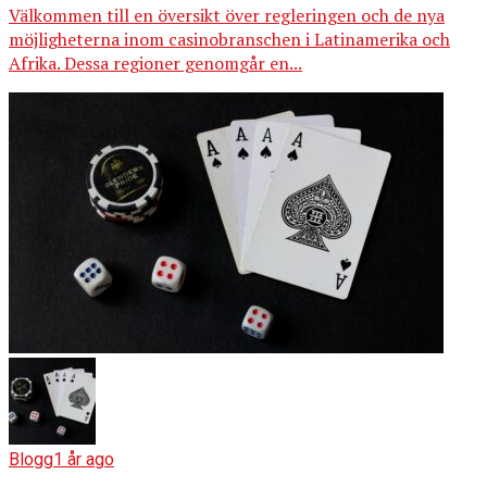
Välkommen till en översikt över regleringen och de nya
möjligheterna inom casinobranschen i Latinamerika och
Afrika. Dessa regioner genomgår en...
Blogg
1 år ago