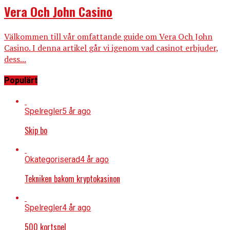
Vera Och John Casino
Välkommen till vår omfattande guide om Vera Och John
Casino. I denna artikel går vi igenom vad casinot erbjuder,
dess...
Populärt
Spelregler
5 år ago
Skip bo
Okategoriserad
4 år ago
Tekniken bakom kryptokasinon
Spelregler
4 år ago
500 kortspel