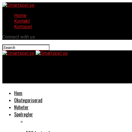
Home
Kontakt
Kortspel
Connect with us
Smartspel.se
How old was margaret friar trautmann when she died
Hem
Okategoriserad
Nyheter
Spelregler