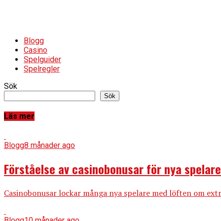
Blogg
Casino
Spelguider
Spelregler
Sök
Sök
Läs mer
Blogg
8 månader ago
Förståelse av casinobonusar för nya spelare
Casinobonusar lockar många nya spelare med löften om extra 
Blogg
10 månader ago