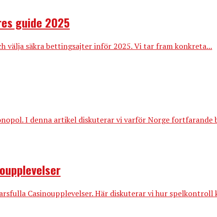
res guide 2025
 välja säkra bettingsajter inför 2025. Vi tar fram konkreta...
l. I denna artikel diskuterar vi varför Norge fortfarande beh
noupplevelser
fulla Casinoupplevelser. Här diskuterar vi hur spelkontroll ka