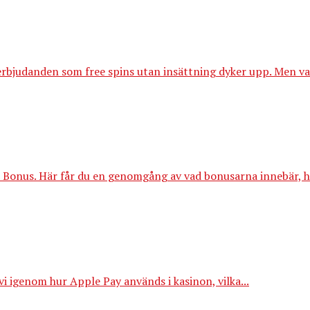
 erbjudanden som free spins utan insättning dyker upp. Men vad
Bonus. Här får du en genomgång av vad bonusarna innebär, hu
i igenom hur Apple Pay används i kasinon, vilka...