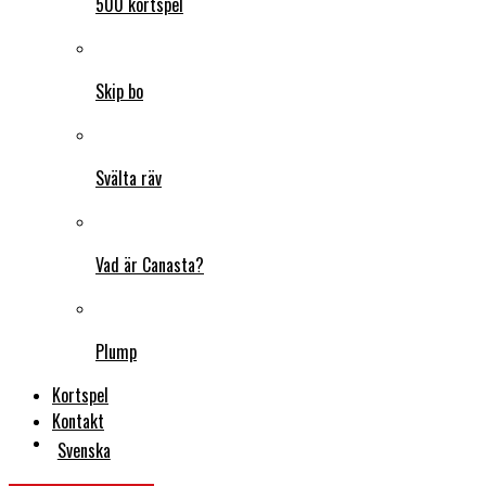
500 kortspel
Skip bo
Svälta räv
Vad är Canasta?
Plump
Kortspel
Kontakt
Svenska