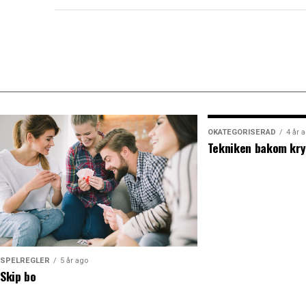
OKATEGORISERAD
4 år 
Tekniken bakom kry
SPELREGLER
5 år ago
Skip bo