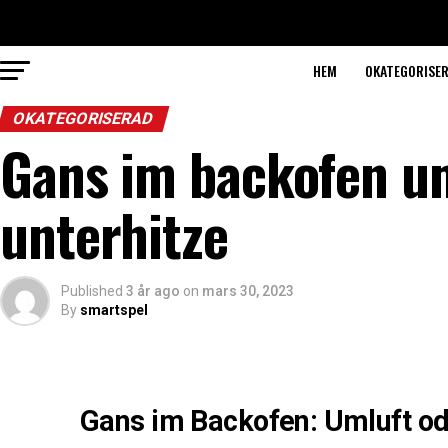
HEM
OKATEGORISE
OKATEGORISERAD
Gans im backofen um
unterhitze
Published
3 år ago
on
mars 30, 2023
By
smartspel
Gans im Backofen: Umluft od