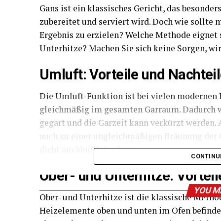
Gans ist ein klassisches Gericht, das besonder
zubereitet und serviert wird. Doch wie sollte
Ergebnis zu erzielen? Welche Methode eignet 
Unterhitze? Machen Sie sich keine Sorgen, wir
Umluft: Vorteile und Nachtei
Die Umluft-Funktion ist bei vielen modernen 
gleichmäßig im gesamten Garraum. Dadurch wi
gegart und die Garzeit kann verkürzt werden.
auch zu einer ungleichmäßigen Bräunung der 
dicht am Ventilator liegt.
CONTINU
Ober- und Unterhitze: Vortei
YOU M
Ober- und Unterhitze ist die klassische Metho
Heizelemente oben und unten im Ofen befinden