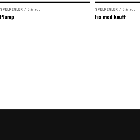
SPELREGLER
5 år ago
SPELREGLER
5 år ago
Plump
Fia med knuff