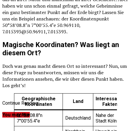
haben wir uns schon einmal gefragt, welche Geheimnisse
ein ganz bestimmter Punkt auf der Erde birgt? Lassen Sie
uns ein Beispiel anschauen: der Koordinatenpunkt
50°58’08.8″n 7°00’55.4″e 50.969110,
7.015393@50.96911,7.015393.
Magische Koordinaten? Was liegt an
diesem Ort?
Doch was genau macht diesen Ort so interessant? Nun, um
diese Frage zu beantworten, müssen wir uns die
Informationen ansehen, die wir über diesen Punkt haben.
Los geht’s!
Geographische
Interessante
Land
Continue Reading
Koordinaten
Fakten
You may like
50°58’08.8″n
Nahe der
Deutschland
7°00’55.4″e
Stadt Köln