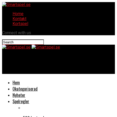
Home
Kontakt
Kortspel
Connect with us
Smartspel.se
Eloy de jong ich sage ja (you raise me up)
Hem
Okategoriserad
Nyheter
Spelregler