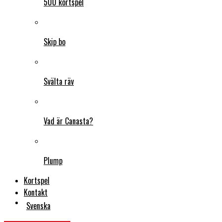
500 kortspel
Skip bo
Svälta räv
Vad är Canasta?
Plump
Kortspel
Kontakt
Svenska