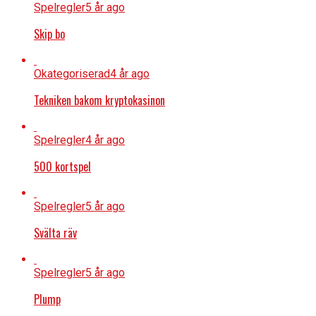
Spelregler
5 år ago
Skip bo
Okategoriserad
4 år ago
Tekniken bakom kryptokasinon
Spelregler
4 år ago
500 kortspel
Spelregler
5 år ago
Svälta räv
Spelregler
5 år ago
Plump