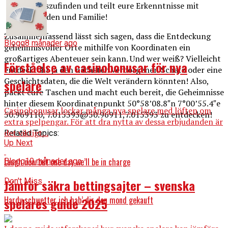
herauszufinden und teilt eure Erkenntnisse mit
Freunden und Familie!
Zusammenfassend lässt sich sagen, dass die Entdeckung
Blogg
8 månader ago
geheimnisvoller Orte mithilfe von Koordinaten ein
großartiges Abenteuer sein kann. Und wer weiß? Vielleicht
Förståelse av casinobonusar för nya
entdeckt ihr ja den nächsten verborgenen Schatz oder eine
Geschichtsdaten, die die Welt verändern könnten! Also,
spelare
packt eure Taschen und macht euch bereit, die Geheimnisse
hinter diesem Koordinatenpunkt 50°58’08.8″n 7°00’55.4″e
Casinobonusar lockar många nya spelare med löften om
50.969110, 7.015393@50.96911,7.015393 zu entdecken!
extra spelpengar. För att dra nytta av dessa erbjudanden är
det viktigt...
Related Topics:
Up Next
Laugh now but one day we’ll be in charge
Blogg
10 månader ago
Don't Miss
Jämför säkra bettingsajter – svenska
Hardy schwetter ich hab’ dir den mond gekauft
spelares guide 2025