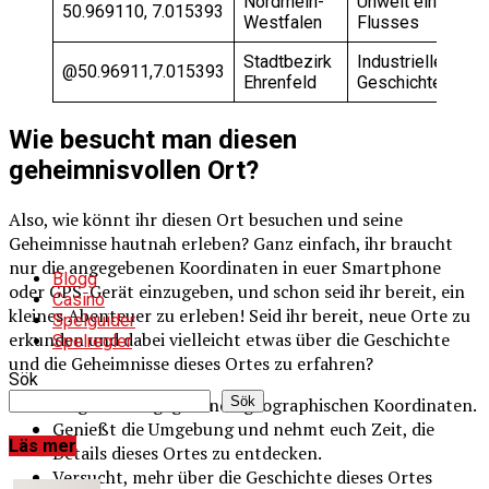
Nordrhein-
Unweit eines
50.969110, 7.015393
Westfalen
Flusses
Stadtbezirk
Industrielle
@50.96911,7.015393
Ehrenfeld
Geschichte
Wie besucht man diesen
geheimnisvollen Ort?
Also, wie könnt ihr diesen Ort besuchen und seine
Geheimnisse hautnah erleben? Ganz einfach, ihr braucht
nur die angegebenen Koordinaten in euer Smartphone
Blogg
oder GPS-Gerät einzugeben, und schon seid ihr bereit, ein
Casino
kleines Abenteuer zu erleben! Seid ihr bereit, neue Orte zu
Spelguider
erkunden und dabei vielleicht etwas über die Geschichte
Spelregler
und die Geheimnisse dieses Ortes zu erfahren?
Sök
Sök
Folgt den angegebenen geographischen Koordinaten.
Genießt die Umgebung und nehmt euch Zeit, die
Läs mer
Details dieses Ortes zu entdecken.
Versucht, mehr über die Geschichte dieses Ortes