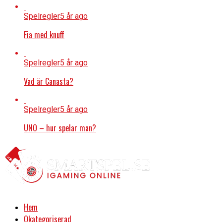
Spelregler
5 år ago
Fia med knuff
Spelregler
5 år ago
Vad är Canasta?
Spelregler
5 år ago
UNO – hur spelar man?
Hem
Okategoriserad