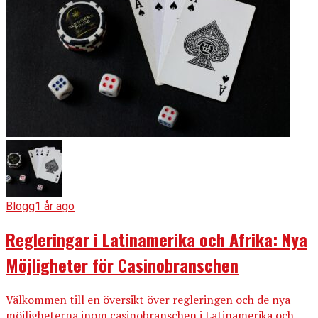
Blogg
1 år ago
Regleringar i Latinamerika och Afrika: Nya
Möjligheter för Casinobranschen
Välkommen till en översikt över regleringen och de nya
möjligheterna inom casinobranschen i Latinamerika och