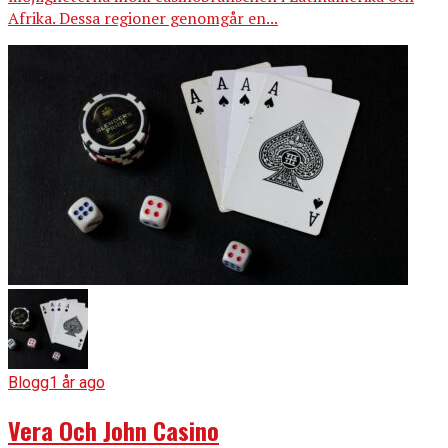
Afrika. Dessa regioner genomgår en...
Blogg
1 år ago
Vera Och John Casino