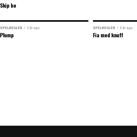
Skip bo
SPELREGLER
5 år ago
SPELREGLER
5 år ago
Plump
Fia med knuff