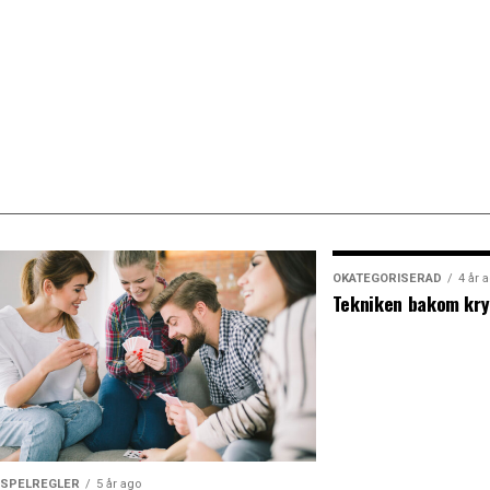
OKATEGORISERAD
4 år 
Tekniken bakom kry
SPELREGLER
5 år ago