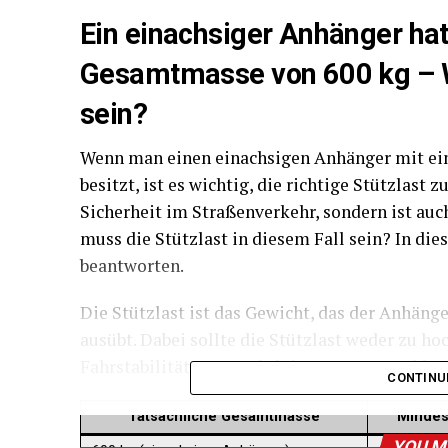
Ein einachsiger Anhänger hat
Gesamtmasse von 600 kg – W
sein?
Wenn man einen einachsigen Anhänger mit ei
besitzt, ist es wichtig, die richtige Stützlast 
Sicherheit im Straßenverkehr, sondern ist auc
muss die Stützlast in diesem Fall sein? In di
beantworten.
Die Stützlast ist das Gewicht, das der Anhän
ausübt. Dabei sollte die Stützlast weder zu ho
Fahrstabilität zu gewährleisten. In Deutschlan
CONTINU
Tatsächliche Gesamtmasse
Mindes
YOU M