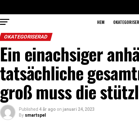
HEM
OKATEGORISE
OKATEGORISERAD
Ein einachsiger anh
tatsächliche gesamt
groß muss die stützl
Published
4 år ago
on
januari 24, 2023
By
smartspel