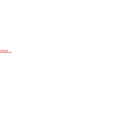
igt...