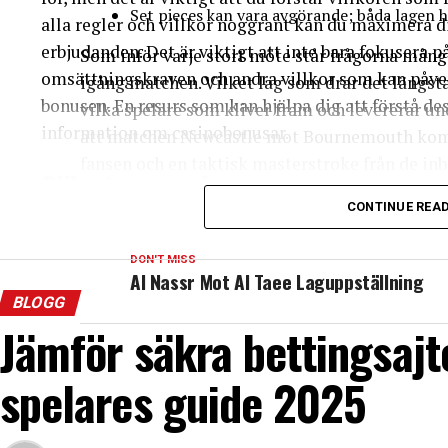
Set pieces kan vara avgörande; båda lagen h
alla regler och villkor noggrant kan du maximera di
erbjudanden. Det är viktigt att inte bara fokusera 
Som inför varje stort möte står frågorna många
omsättningskraven och andra villkor som kan påver
igång matchen. Vilket lag som drar det längst
bonusen. En resurs som kan hjälpa dig att förstå de
vilka spelare som kliver fram och levererar un
information om casinobonusar.
att matchen Newcastle mot Bournemouth komm
fansen och en taktisk masterstroke från de in
Olika typer av bonusar
CONTINUE REA
RELATED TOPICS:
Det finns flera typer av casinobonusar som nya spela
välkomstbonusen, som ofta erbjuds när du registrer
DON'T MISS
Al Nassr Mot Al Taee Laguppställning
kan inkludera matchade insättningar eller gratissnur
BLOGG
mellan dessa erbjudanden för att kunna välja det s
Jämför säkra bettingsajt
Förutom välkomstbonusar finns det insättningsbonu
spelares guide 2025
en insättning. Gratissnurr är en annan populär typ a
att använda dina egna pengar. När du väljer en bonus 
omsättningskraven och andra villkor som kan påver