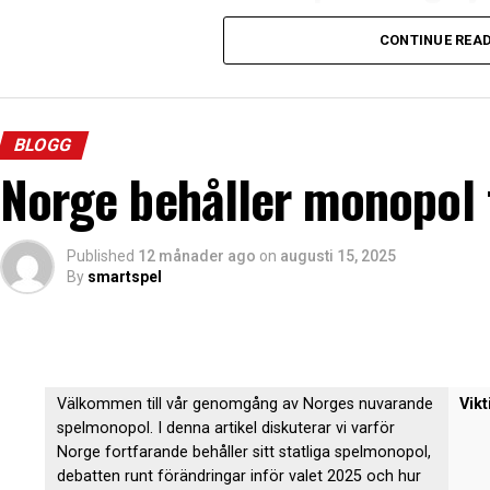
Säkerhet på bettingsajter handlar inte bara om att 
Förutom omsättningskrav finns det andra fallgropa
CONTINUE REA
krypteringsteknik. Det handlar också om spelare
stora bonuserbjudanden men inser inte att vissa sp
ansvarsfullt spelande och tillgång till support. Gen
omsättningskraven. Att känna till dessa detaljer hj
krav från svenska Spelinspektionen minskar risken 
maximera ditt nöje i casinospelandet.
BLOGG
korrekt implementerad säkerhetsstrategi ger dig s
Norge behåller monopol 
En smart strategi är att jämföra olika casinons b
utan orosmoment.
Vissa bonusar kan ha lägre omsättningskrav eller län
Hur väljer man rätt bettingsajt
möjligheter att faktiskt kunna ta ut dina vinster. De
Published
12 månader ago
on
augusti 15, 2025
bidrar olika mycket till omsättningskraven – slots 
By
smartspel
För att välja en säker bettingsajt finns det flera krit
som blackjack och roulette kan räknas till en mycke
välja spel strategiskt och planera ditt spelande ka
Licensinformation:
Kontrollera att sajten har en gi
uppfylla bonusvillkoren och få ut maximalt värde a
Betalningsalternativ:
Säkerställ att sajten erbjud
Ansvarsfullt spelande
Välkommen till vår genomgång av Norges nuvarande
Vikt
Användarrecensioner:
Läs vad andra svenska spe
spelmonopol. I denna artikel diskuterar vi varför
Kundsupport:
En bra bettingsajt erbjuder snabb o
Norge fortfarande behåller sitt statliga spelmonopol,
Även om casinobonusar kan verka lockande, är det vik
debatten runt förändringar inför valet 2025 och hur
lätt hänt att fastna i jakten på bonuspengar, vilket