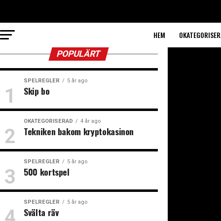
HEM
OKATEGORISER
POPULÄRT
SPELREGLER
5 år ago
Skip bo
OKATEGORISERAD
4 år ago
Tekniken bakom kryptokasinon
SPELREGLER
5 år ago
500 kortspel
SPELREGLER
5 år ago
Svälta räv