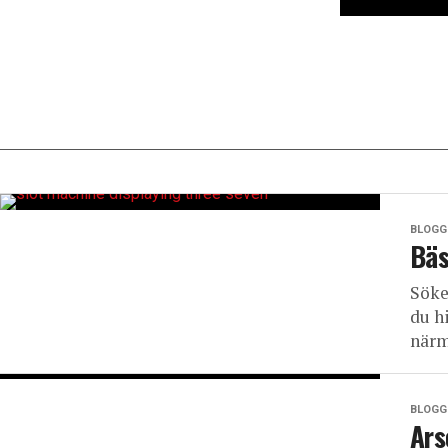
BLOGG
Bäs
Söke
du hi
närma
BLOGG
Ars