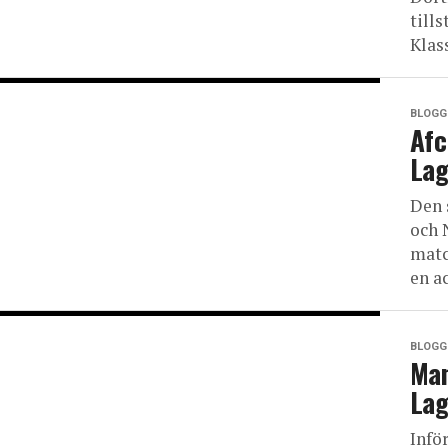
till
Klass
BLOGG
Afc
Lag
Den 
och 
matc
en ac
BLOGG
Man
Lag
Infö