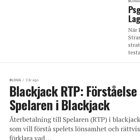
BLOGG
Psg
Lag
När 
Stra
stra
testa
BLOGG
2 år ago
Blackjack RTP: Förståelse f
Spelaren i Blackjack
Återbetalning till Spelaren (RTP) i blackjack
som vill förstå spelets lönsamhet och rättv
förklara vad...