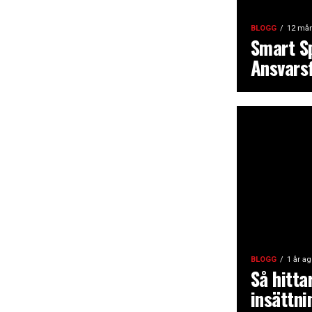
BLOGG
12 mån
Smart S
Ansvarsf
BLOGG
1 år ag
Så hitta
insättni