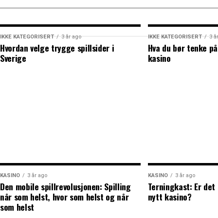
IKKE KATEGORISERT
3 år ago
IKKE KATEGORISERT
3 å
Hvordan velge trygge spillsider i
Hva du bør tenke på 
Sverige
kasino
KASINO
3 år ago
KASINO
3 år ago
Den mobile spillrevolusjonen: Spilling
Terningkast: Er det 
når som helst, hvor som helst og når
nytt kasino?
som helst