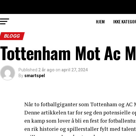
HJEM
IKKE KATEGO
BLOGG
Tottenham Mot Ac Mi
Published
2 år ago
on
april 27, 2024
By
smartspel
Når to fotballgiganter som Tottenham og AC 
Denne artikkelen tar for seg den potensielle
en kamp som lover å bli en fest for fotballent
en rik historie og spillerstaller fylt med talen