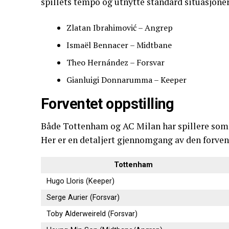
spillets tempo og utnytte standard situasjoner.
Zlatan Ibrahimović – Angrep
Ismaël Bennacer – Midtbane
Theo Hernández – Forsvar
Gianluigi Donnarumma – Keeper
Forventet oppstilling
Både Tottenham og AC Milan har spillere som 
Her er en detaljert gjennomgang av den forven
Tottenham
Hugo Lloris (Keeper)
Serge Aurier (Forsvar)
Toby Alderweireld (Forsvar)