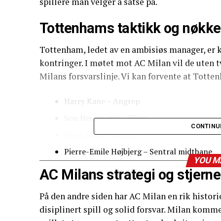
spillere man velger å satse på.
Tottenhams taktikk og nøkkel
Tottenham, ledet av en ambisiøs manager, er kje
kontringer. I møtet mot AC Milan vil de uten tv
Milans forsvarslinje. Vi kan forvente at Totte
Harry Kane – Angrep
Son Heung-min – Ving
CONTINU
Hugo Lloris – Keeper
Pierre-Emile Højbjerg – Sentral midtbane
YOU M
AC Milans strategi og stjerne
På den andre siden har AC Milan en rik histori
disiplinert spill og solid forsvar. Milan kommer